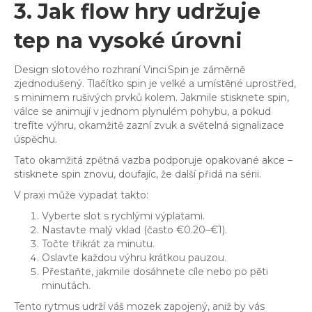
3. Jak flow hry udržuje
tep na vysoké úrovni
Design slotového rozhraní Vinci Spin je záměrně
zjednodušený. Tlačítko spin je velké a umístěné uprostřed,
s minimem rušivých prvků kolem. Jakmile stisknete spin,
válce se animují v jednom plynulém pohybu, a pokud
trefíte výhru, okamžitě zazní zvuk a světelná signalizace
úspěchu.
Tato okamžitá zpětná vazba podporuje opakované akce –
stisknete spin znovu, doufajíc, že další přidá na sérii.
V praxi může vypadat takto:
Vyberte slot s rychlými výplatami.
Nastavte malý vklad (často €0.20–€1).
Točte třikrát za minutu.
Oslavte každou výhru krátkou pauzou.
Přestaňte, jakmile dosáhnete cíle nebo po pěti
minutách.
Tento rytmus udrží váš mozek zapojený, aniž by vás