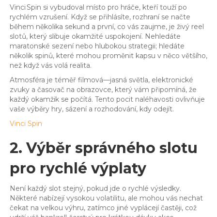
Vinci Spin si vybudoval místo pro hráče, kteří touží po
rychlém vzrušení. Když se přihlásíte, rozhraní se načte
během několika sekund a první, co vás zaujme, je živý reel
slotů, který slibuje okamžité uspokojení. Nehledáte
maratonské sezení nebo hlubokou strategii; hledáte
několik spinů, které mohou proměnit kapsu v něco většího,
než když vás volá realita.
Atmosféra je téměř filmová—jasná světla, elektronické
zvuky a časovač na obrazovce, který vám připomíná, že
každý okamžik se počítá. Tento pocit naléhavosti ovlivňuje
vaše výběry hry, sázení a rozhodování, kdy odejít.
Vinci Spin
2. Výběr správného slotu
pro rychlé výplaty
Není každý slot stejný, pokud jde o rychlé výsledky.
Některé nabízejí vysokou volatilitu, ale mohou vás nechat
čekat na velkou výhru, zatímco jiné vyplácejí častěji, což