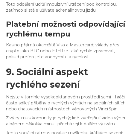
Toto oddělení udrží impulzivní utrácení pod kontrolou,
zatímco si stále užíváte adrenalinovou jízdu.
Platební možnosti odpovídající
rychlému tempu
Kasino přijímá okamžitě Visa a Mastercard; vklady přes
crypto jako BTC nebo ETH lze také rychle zpracovat,
pokud preferujete anonymitu a rychlost.
9. Sociální aspekt
rychlého sezení
Nejste v tomhle vysokooktanovém prostředí sami—hráči
často sdílejí příběhy o rychlých výhrách na sociálních sítích
nebo chatovacích místnostech věnovaných Vinci Spin.
Živý rytmus komunity je rychlý; lidé zveřejňují videa výher
a během několika minut přecházejí k dalším výzvám.
Tento sociální rytmus posiluje myšlenku krátkých sezení: