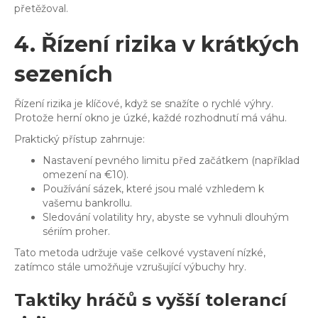
přetěžoval.
4. Řízení rizika v krátkých
sezeních
Řízení rizika je klíčové, když se snažíte o rychlé výhry.
Protože herní okno je úzké, každé rozhodnutí má váhu.
Praktický přístup zahrnuje:
Nastavení pevného limitu před začátkem (například
omezení na €10).
Používání sázek, které jsou malé vzhledem k
vašemu bankrollu.
Sledování volatility hry, abyste se vyhnuli dlouhým
sériím proher.
Tato metoda udržuje vaše celkové vystavení nízké,
zatímco stále umožňuje vzrušující výbuchy hry.
Taktiky hráčů s vyšší tolerancí