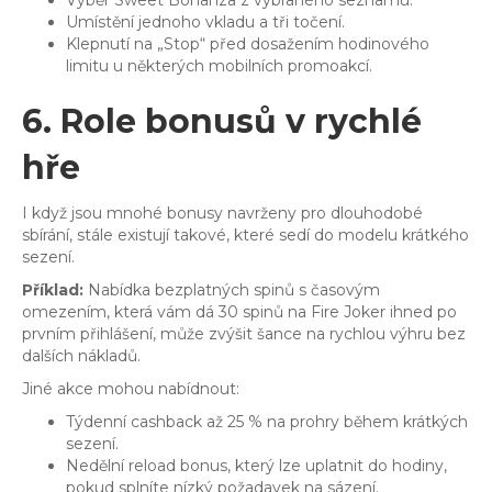
Umístění jednoho vkladu a tři točení.
Klepnutí na „Stop“ před dosažením hodinového
limitu u některých mobilních promoakcí.
6. Role bonusů v rychlé
hře
I když jsou mnohé bonusy navrženy pro dlouhodobé
sbírání, stále existují takové, které sedí do modelu krátkého
sezení.
Příklad:
Nabídka bezplatných spinů s časovým
omezením, která vám dá 30 spinů na Fire Joker ihned po
prvním přihlášení, může zvýšit šance na rychlou výhru bez
dalších nákladů.
Jiné akce mohou nabídnout:
Týdenní cashback až 25 % na prohry během krátkých
sezení.
Nedělní reload bonus, který lze uplatnit do hodiny,
pokud splníte nízký požadavek na sázení.