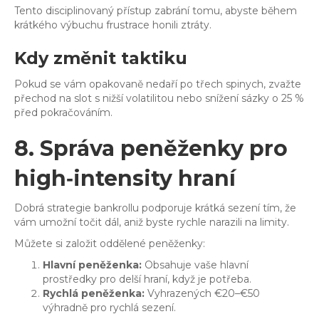
Tento disciplinovaný přístup zabrání tomu, abyste během
krátkého výbuchu frustrace honili ztráty.
Kdy změnit taktiku
Pokud se vám opakovaně nedaří po třech spinych, zvažte
přechod na slot s nižší volatilitou nebo snížení sázky o 25 %
před pokračováním.
8. Správa peněženky pro
high‑intensity hraní
Dobrá strategie bankrollu podporuje krátká sezení tím, že
vám umožní točit dál, aniž byste rychle narazili na limity.
Můžete si založit oddělené peněženky:
Hlavní peněženka:
Obsahuje vaše hlavní
prostředky pro delší hraní, když je potřeba.
Rychlá peněženka:
Vyhrazených €20–€50
výhradně pro rychlá sezení.