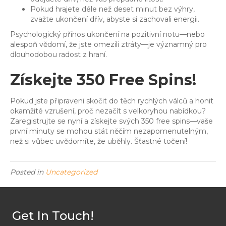
Pokud hrajete déle než deset minut bez výhry,
zvažte ukončení dřív, abyste si zachovali energii.
Psychologický přínos ukončení na pozitivní notu—nebo
alespoň vědomí, že jste omezili ztráty—je významný pro
dlouhodobou radost z hraní.
Získejte 350 Free Spins!
Pokud jste připraveni skočit do těch rychlých válců a honit
okamžité vzrušení, proč nezačít s velkoryhou nabídkou?
Zaregistrujte se nyní a získejte svých 350 free spins—vaše
první minuty se mohou stát něčím nezapomenutelným,
než si vůbec uvědomíte, že uběhly. Šťastné točení!
Posted in
Uncategorized
Get In Touch!